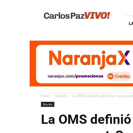
Carlos
Paz
Vivo
L
Inicio
Mundo
La OMS definió cuándo un caso pued
Mundo
La OMS definió