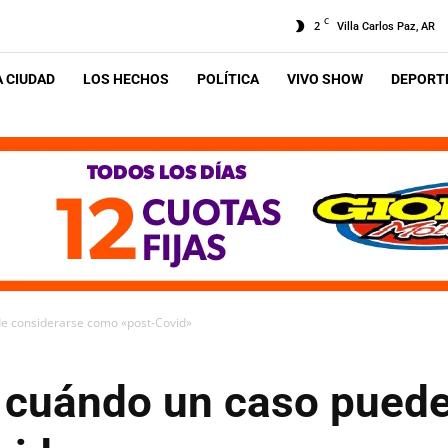
C
2
Villa Carlos Paz, AR
A CIUDAD
LOS HECHOS
POLÍTICA
VIVO SHOW
DEPORTE
e considerarse como «post-Covid»
 cuándo un caso puede