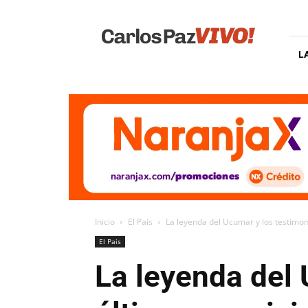
Carlos
Paz
Vivo
L
Inicio
El Pais
La leyenda del Ucumar y los testimon
El Pais
La leyenda del 