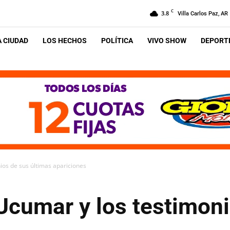
C
3.8
Villa Carlos Paz, AR
A CIUDAD
LOS HECHOS
POLÍTICA
VIVO SHOW
DEPORTE
ios de sus últimas apariciones
Ucumar y los testimon