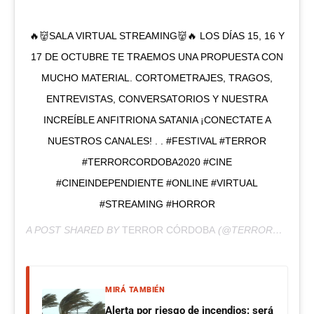
🔥👹SALA VIRTUAL STREAMING👹🔥 LOS DÍAS 15, 16 Y
17 DE OCTUBRE TE TRAEMOS UNA PROPUESTA CON
MUCHO MATERIAL. CORTOMETRAJES, TRAGOS,
ENTREVISTAS, CONVERSATORIOS Y NUESTRA
INCREÍBLE ANFITRIONA SATANIA ¡CONECTATE A
NUESTROS CANALES! . . #FESTIVAL #TERROR
#TERRORCORDOBA2020 #CINE
#CINEINDEPENDIENTE #ONLINE #VIRTUAL
#STREAMING #HORROR
A POST SHARED BY
TERROR CÓRDOBA
(@TERRORCORDOBA_OFICIAL) ON
MIRÁ TAMBIÉN
Alerta por riesgo de incendios: será