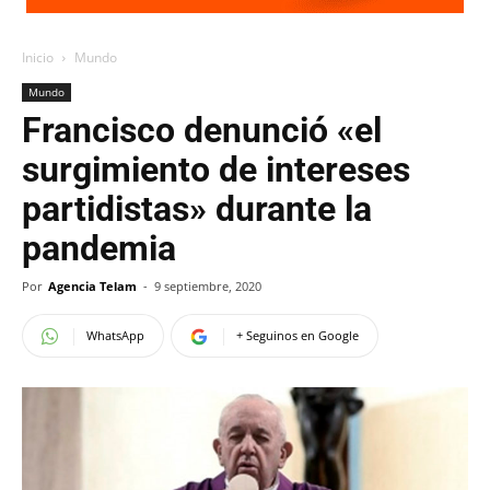
Inicio
Mundo
Mundo
Francisco denunció «el
surgimiento de intereses
partidistas» durante la
pandemia
Por
Agencia Telam
-
9 septiembre, 2020
WhatsApp
+ Seguinos en Google