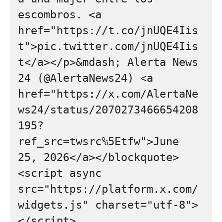
escombros. <a 
href="https://t.co/jnUQE4Iis
t">pic.twitter.com/jnUQE4Iis
t</a></p>&mdash; Alerta News 
24 (@AlertaNews24) <a 
href="https://x.com/AlertaNe
ws24/status/2070273466654208
195?
ref_src=twsrc%5Etfw">June 
25, 2026</a></blockquote> 
<script async 
src="https://platform.x.com/
widgets.js" charset="utf-8">
</script>