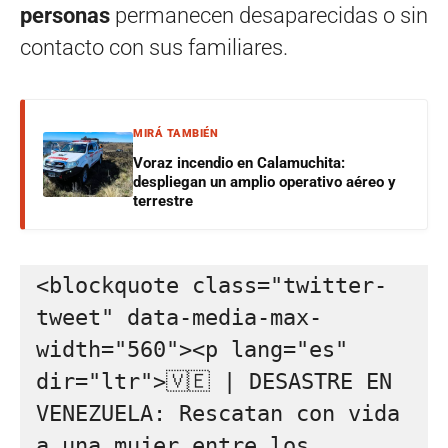
personas
permanecen desaparecidas o sin
contacto con sus familiares.
MIRÁ TAMBIÉN
Voraz incendio en Calamuchita:
despliegan un amplio operativo aéreo y
terrestre
<blockquote class="twitter-
tweet" data-media-max-
width="560"><p lang="es" 
dir="ltr">🇻🇪 | DESASTRE EN 
VENEZUELA: Rescatan con vida 
a una mujer entre los 