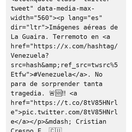
tweet" data-media-max-
width="560"><p lang="es" 
dir="ltr">Imágenes aéreas de 
La Guaira. Terremoto en <a 
href="https://x.com/hashtag/
Venezuela?
src=hash&amp;ref_src=twsrc%5
Etfw">#Venezuela</a>. No 
para de sorprender tanta 
tragedia. 🚨🆘‼️ <a 
href="https://t.co/8tV85HNrl
e">pic.twitter.com/8tV85HNrl
e</a></p>&mdash; Cristian 
Crespo F. 🇨🇺 