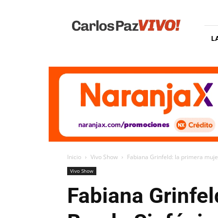
Carlos
Paz
Vivo
L
Inicio
Vivo Show
Fabiana Grinfeld: la primera mujer
Vivo Show
Fabiana Grinfel