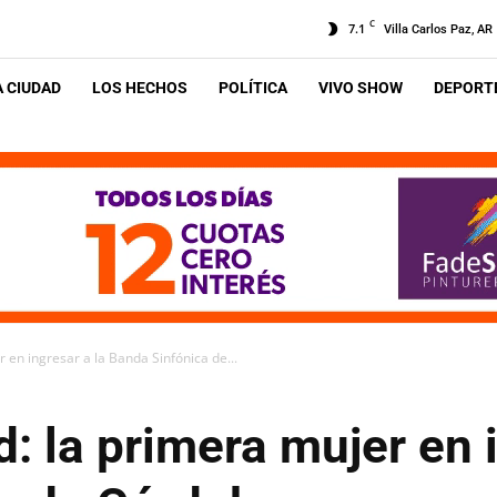
C
7.1
Villa Carlos Paz, AR
A CIUDAD
LOS HECHOS
POLÍTICA
VIVO SHOW
DEPORTE
 en ingresar a la Banda Sinfónica de...
d: la primera mujer en 