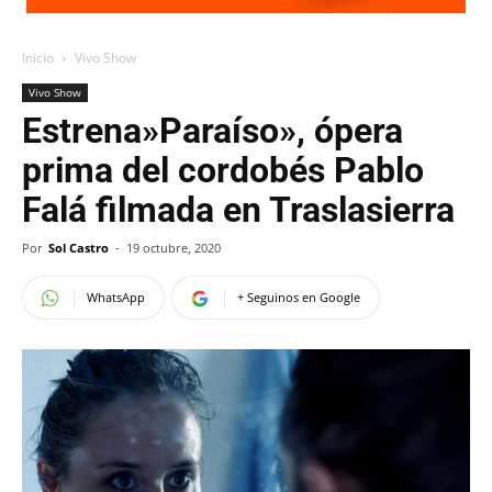
Inicio
Vivo Show
Vivo Show
Estrena»Paraíso», ópera
prima del cordobés Pablo
Falá filmada en Traslasierra
Por
Sol Castro
-
19 octubre, 2020
WhatsApp
+ Seguinos en Google