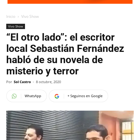
Inicio
Vivo Show
Vivo Show
“El otro lado”: el escritor
local Sebastián Fernández
habló de su novela de
misterio y terror
Por
Sol Castro
-
8 octubre, 2020
WhatsApp
+ Seguinos en Google