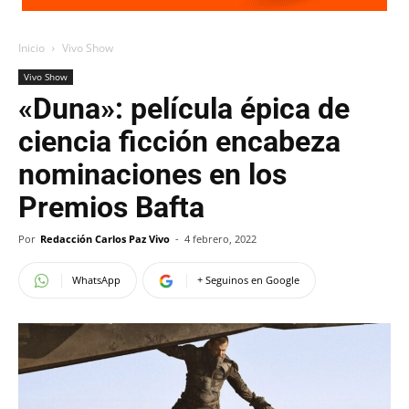
Inicio
Vivo Show
Vivo Show
«Duna»: película épica de
ciencia ficción encabeza
nominaciones en los
Premios Bafta
Por
Redacción Carlos Paz Vivo
-
4 febrero, 2022
WhatsApp
+ Seguinos en Google