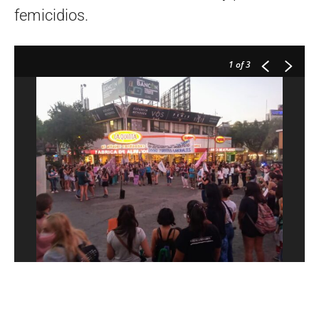
femicidios.
1
of 3