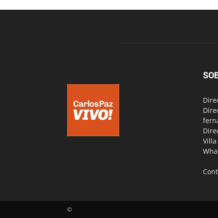
SO
Dire
Dire
fern
Dire
Vill
Wha
Cont
©