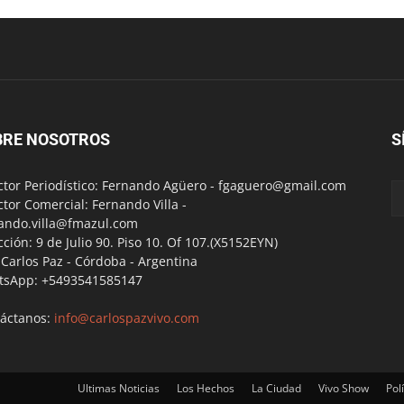
BRE NOSOTROS
S
ctor Periodístico: Fernando Agüero -
fgaguero@gmail.com
ctor Comercial: Fernando Villa -
ando.villa@fmazul.com
cción: 9 de Julio 90. Piso 10. Of 107.(X5152EYN)
a Carlos Paz - Córdoba - Argentina
tsApp: +5493541585147
áctanos:
info@carlospazvivo.com
Ultimas Noticias
Los Hechos
La Ciudad
Vivo Show
Polí