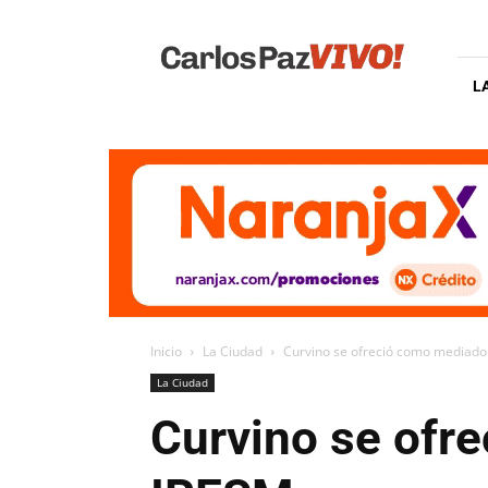
Carlos
Paz
Vivo
L
Inicio
La Ciudad
Curvino se ofreció como mediador 
La Ciudad
Curvino se ofre