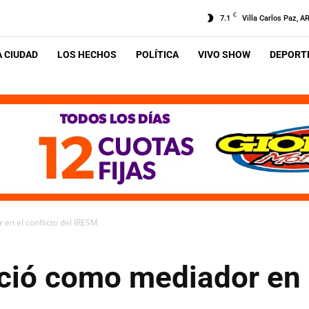
C
7.1
Villa Carlos Paz, A
A CIUDAD
LOS HECHOS
POLÍTICA
VIVO SHOW
DEPORTE
en el conflicto del IRESM
ció como mediador en e