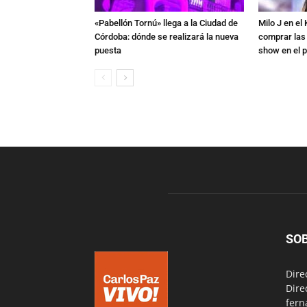
«Pabellón Tornú» llega a la Ciudad de
Milo J en e
Córdoba: dónde se realizará la nueva
comprar las
puesta
show en el p
SO
Dire
Dire
fern