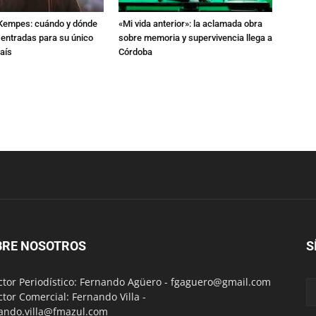
l Kempes: cuándo y dónde
«Mi vida anterior»: la aclamada obra
 entradas para su único
sobre memoria y supervivencia llega a
aís
Córdoba
BRE NOSOTROS
S
ctor Periodístico: Fernando Agüero -
fgaguero@gmail.com
ctor Comercial: Fernando Villa -
ando.villa@fmazul.com