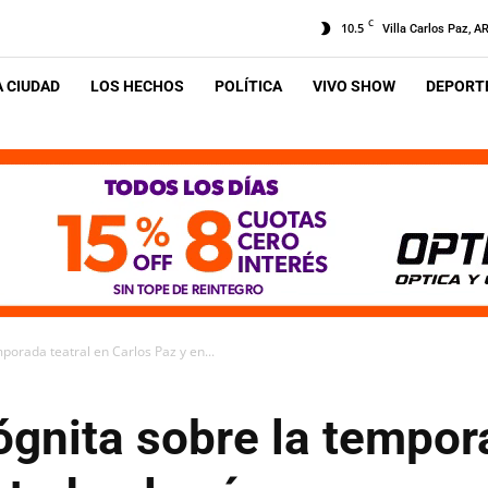
C
10.5
Villa Carlos Paz, A
A CIUDAD
LOS HECHOS
POLÍTICA
VIVO SHOW
DEPORTE
porada teatral en Carlos Paz y en...
ógnita sobre la tempor