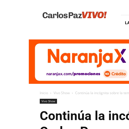
Carlos
Paz
Vivo
L
Inicio
Vivo Show
Continúa la incógnita sobre la tem
Vivo Show
Continúa la inc