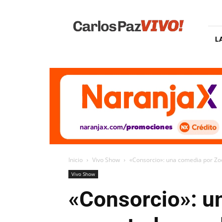
Carlos
Paz
Vivo
L
Inicio
Vivo Show
«Consorcio»: una comedia por Zoo
Vivo Show
«Consorcio»: u