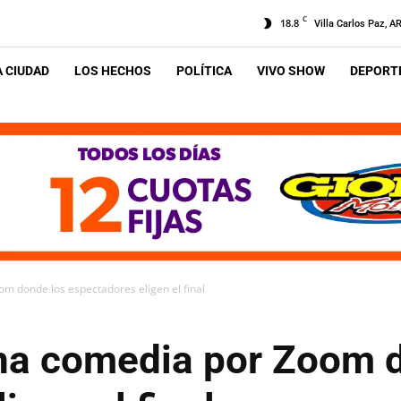
C
18.8
Villa Carlos Paz, A
A CIUDAD
LOS HECHOS
POLÍTICA
VIVO SHOW
DEPORTE
m donde los espectadores eligen el final
na comedia por Zoom 