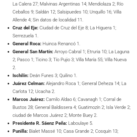
La Calera 27; Malvinas Argentinas 14; Mendiolaza 2; Río
Ceballos 9; Saldán 12; Salsipuedes 10; Unquillo 16; Villa
Allende 4; Sin datos de localidad 11.
Cruz del Eje:
Ciudad de Cruz del Eje 8; La Higuera 1;
Serrezuela 1.
General Roca:
Huinca Renancó 1.
General San Martín:
Arroyo Cabral 1; Etruria 10; La Laguna
2; Pasco 1; Ticino 3; Tío Pujio 3; Villa María 55; Villa Nueva
2.
Ischilín:
Deán Funes 3; Quilino 1.
Juárez Celman:
Alejandro Roca 1; General Deheza 14; La
Carlota 12; Ucacha 2.
Marcos Juárez:
Camilo Aldao 6; Cavanagh 1; Corral de
Bustos 28; General Baldissera 4; Guatimozín 2; Isla Verde 2;
ciudad de Marcos Juárez 2; Monte Buey 2.
Presidente R. Sáenz Peña:
Laboulaye 5.
Punilla:
Bialet Massé 10; Casa Grande 2; Cosquín 13;