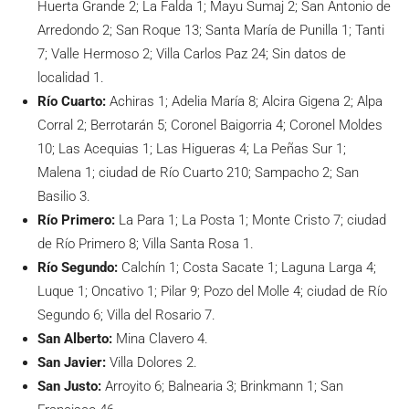
Huerta Grande 2; La Falda 1; Mayu Sumaj 2; San Antonio de
Arredondo 2; San Roque 13; Santa María de Punilla 1; Tanti
7; Valle Hermoso 2; Villa Carlos Paz 24; Sin datos de
localidad 1.
Río Cuarto:
Achiras 1; Adelia María 8; Alcira Gigena 2; Alpa
Corral 2; Berrotarán 5; Coronel Baigorria 4; Coronel Moldes
10; Las Acequias 1; Las Higueras 4; La Peñas Sur 1;
Malena 1; ciudad de Río Cuarto 210; Sampacho 2; San
Basilio 3.
Río Primero:
La Para 1; La Posta 1; Monte Cristo 7; ciudad
de Río Primero 8; Villa Santa Rosa 1.
Río Segundo:
Calchín 1; Costa Sacate 1; Laguna Larga 4;
Luque 1; Oncativo 1; Pilar 9; Pozo del Molle 4; ciudad de Río
Segundo 6; Villa del Rosario 7.
San Alberto:
Mina Clavero 4.
San Javier:
Villa Dolores 2.
San Justo:
Arroyito 6; Balnearia 3; Brinkmann 1; San