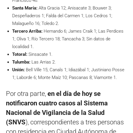
Francisco 46.
Santa María:
Alta Gracia 12; Anisacate 3; Bouwer 3;
Despeñaderos 1; Falda del Carmen 1; Los Cedros 1;
Malagueño 16; Toledo 2.
Tercero Arriba:
Hernando 6; James Craik 1; Las Perdices
1; Oliva 1; Río Tercero 18; Tancacha 3; Sin datos de
localidad 1.
Totoral:
Sinsacate 1.
Tulumba:
Las Arrias 2.
Unión:
Bell Ville 15; Canals 1; Idiazábal 1; Justiniano Posse
1; Laborde 6; Monte Maíz 10; Pascanas 8; Viamonte 1.
Por otra parte,
en el día de hoy se
notificaron cuatro casos al Sistema
Nacional de Vigilancia de la Salud
(SNVS
), correspondientes a tres personas
con residencia en Ciudad Autónoma de