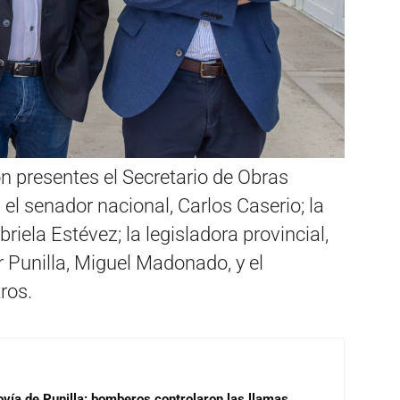
on presentes el Secretario de Obras
 el senador nacional, Carlos Caserio; la
riela Estévez; la legisladora provincial,
r Punilla, Miguel Madonado, y el
tros.
ovía de Punilla: bomberos controlaron las llamas