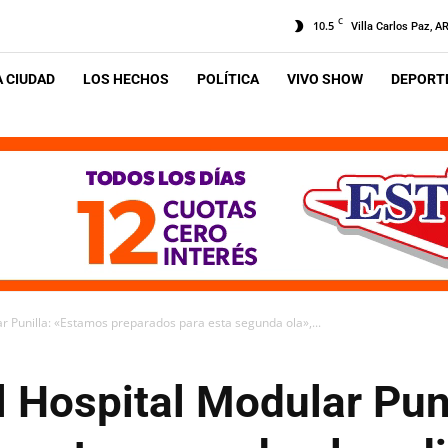
C
10.5
Villa Carlos Paz, A
A CIUDAD
LOS HECHOS
POLÍTICA
VIVO SHOW
DEPORTE
ar Punilla: «Estamos preparados para esta segunda ola»,...
l Hospital Modular Pun