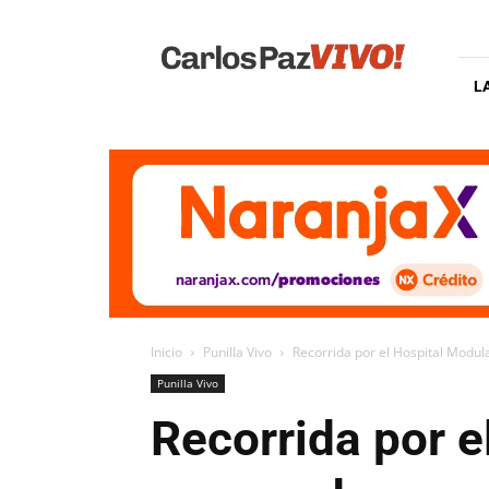
Carlos
Paz
Vivo
L
Inicio
Punilla Vivo
Recorrida por el Hospital Modul
Punilla Vivo
Recorrida por e