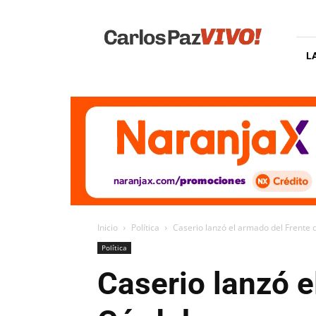
Carlos
Paz
Vivo
L
Inicio
Política
Caserio lanzó el armado del Frente
Política
Caserio lanzó e