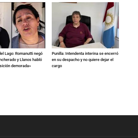
del Lago: Romanutti negó
Punilla: Intendenta interina se encerró
ncherado y Llanos habló
en su despacho y no quiere dejar el
nsición demorada»
cargo