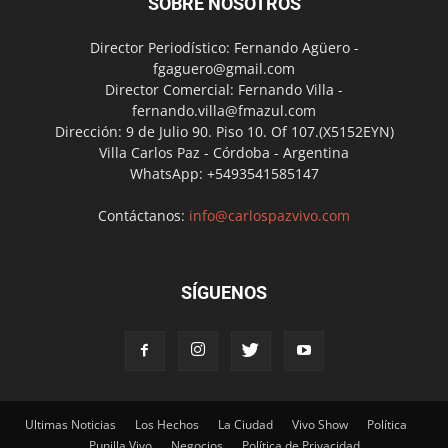
SOBRE NOSOTROS
Director Periodístico: Fernando Agüero -
fgaguero@gmail.com
Director Comercial: Fernando Villa -
fernando.villa@fmazul.com
Dirección: 9 de Julio 90. Piso 10. Of 107.(X5152EYN)
Villa Carlos Paz - Córdoba - Argentina
WhatsApp: +5493541585147
Contáctanos:
info@carlospazvivo.com
SÍGUENOS
Ultimas Noticias
Los Hechos
La Ciudad
Vivo Show
Política
Punilla Vivo
Negocios
Política de Privacidad