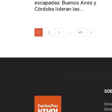
escapadas: Buenos Aires y
Córdoba lideran las...
...
1
2
3
49
SO
Dire
Dire