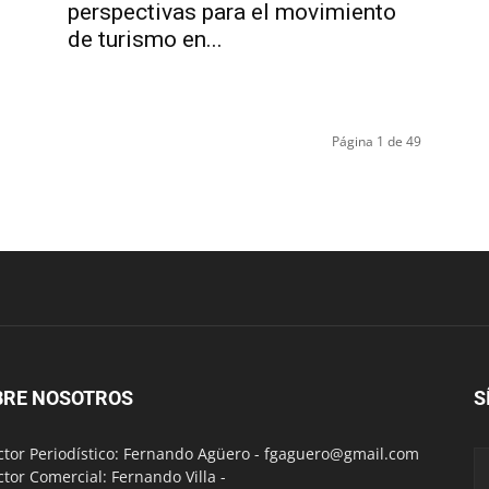
perspectivas para el movimiento
de turismo en...
Página 1 de 49
BRE NOSOTROS
S
ctor Periodístico: Fernando Agüero -
fgaguero@gmail.com
ctor Comercial: Fernando Villa -