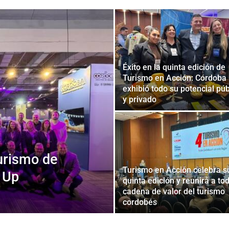
Éxito en la quinta edición de
Turismo en Acción: Córdoba
exhibió todo su potencial púb
y privado
urismo de
Turismo en Acción celebra s
 Up
quinta edición y reunirá a tod
cadena de valor del turismo
cordobés