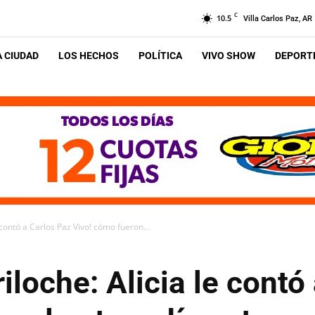
C
10.5
Villa Carlos Paz, AR
A CIUDAD
LOS HECHOS
POLÍTICA
VIVO SHOW
DEPORTE
 contó a Carlos Paz Vivo! cómo fueron...
iloche: Alicia le contó