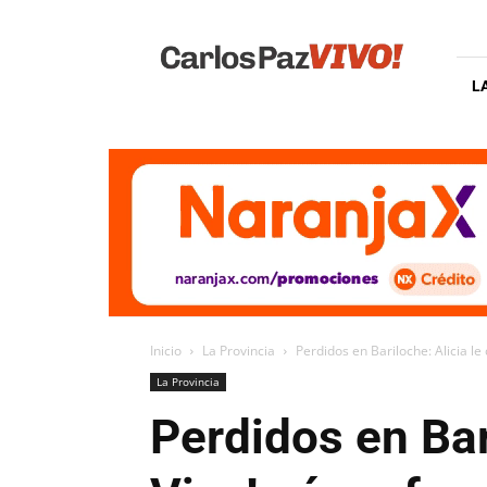
Carlos
Paz
Vivo
L
Inicio
La Provincia
Perdidos en Bariloche: Alicia le
La Provincia
Perdidos en Bar