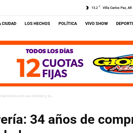
C
13.2
Villa Carlos Paz, AR
A CIUDAD
LOS HECHOS
POLÍTICA
VIVO SHOW
DEPORTE
ompromiso con sus clientes y la...
brería: 34 años de com