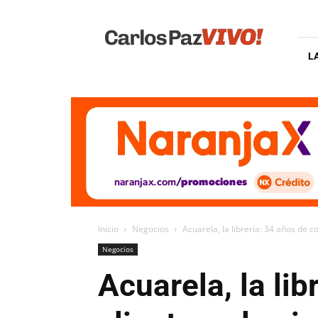
Carlos
Paz
Vivo
L
Inicio
Negocios
Acuarela, la librería: 34 años de c
Negocios
Acuarela, la li