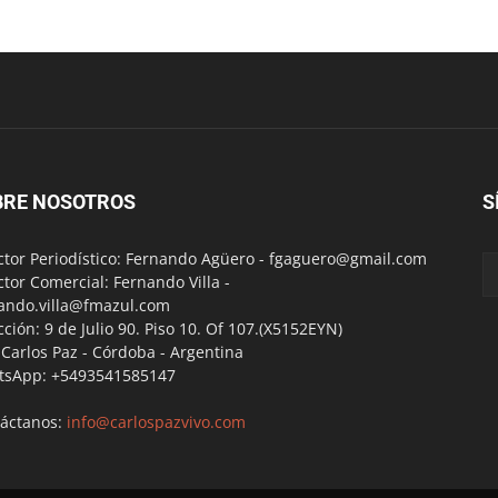
BRE NOSOTROS
S
ctor Periodístico: Fernando Agüero -
fgaguero@gmail.com
ctor Comercial: Fernando Villa -
ando.villa@fmazul.com
cción: 9 de Julio 90. Piso 10. Of 107.(X5152EYN)
a Carlos Paz - Córdoba - Argentina
tsApp: +5493541585147
áctanos:
info@carlospazvivo.com