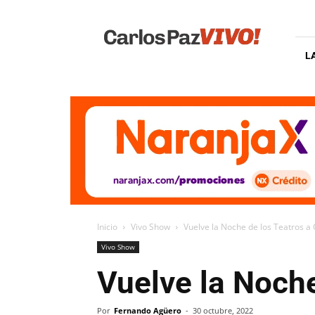
Carlos
Paz
Vivo
L
Inicio
Vivo Show
Vuelve la Noche de los Teatros a
Vivo Show
Vuelve la Noch
Por
Fernando Agüero
-
30 octubre, 2022