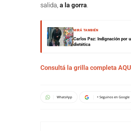
salida,
a la gorra
.
MIRÁ TAMBIÉN
Carlos Paz: Indignación por 
dietética
Consultá la grilla completa AQU
Navegación
de
WhatsApp
+ Seguinos en Google
entradas