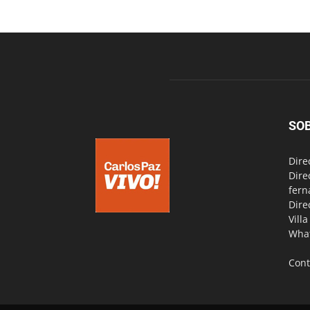
SO
Dire
Dire
fern
Dire
Vill
Wha
Cont