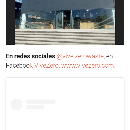
En redes sociales
@vive.zerowaste
, en
Faceboo
k ViveZero
,
www.vivezero.com.