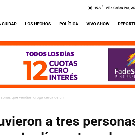
C
15.3
Villa Carlos Paz, A
A CIUDAD
LOS HECHOS
POLÍTICA
VIVO SHOW
DEPORTE
ersonas que vendían droga cerca de un...
tuvieron a tres person