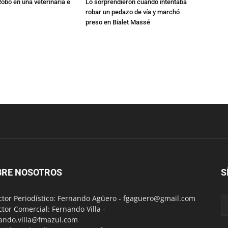
Robó en una veterinaria e
Lo sorprendieron cuando intentaba
robar un pedazo de vía y marchó
preso en Bialet Massé
BRE NOSOTROS
S
ctor Periodístico: Fernando Agüero -
fgaguero@gmail.com
ctor Comercial: Fernando Villa -
ando.villa@fmazul.com