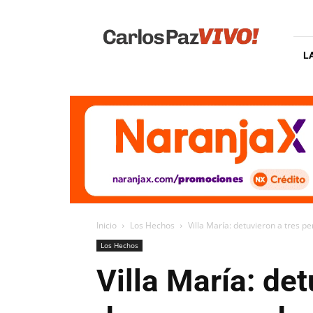
Carlos
Paz
Vivo
L
Inicio
Los Hechos
Villa María: detuvieron a tres p
Los Hechos
Villa María: de