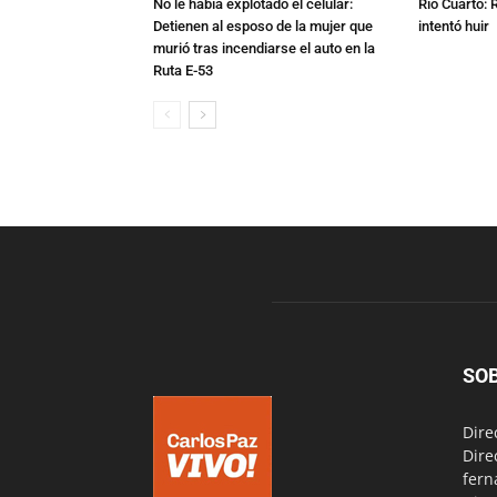
No le había explotado el celular:
Río Cuarto: 
Detienen al esposo de la mujer que
intentó huir
murió tras incendiarse el auto en la
Ruta E-53
SO
Dire
Dire
fern