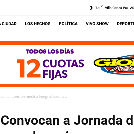
C
7.1
Villa Carlos Paz, A
A CIUDAD
LOS HECHOS
POLÍTICA
VIVO SHOW
DEPORTE
ada de atención médica integral para la...
: Convocan a Jornada 