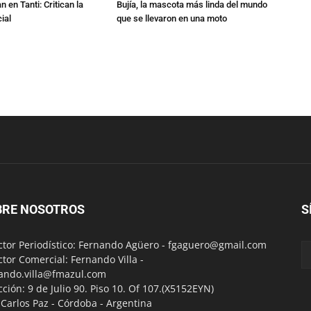
 en Tanti: Critican la
Bujía, la mascota más linda del mundo
ial
que se llevaron en una moto
BRE NOSOTROS
S
ctor Periodístico: Fernando Agüero -
fgaguero@gmail.com
ctor Comercial: Fernando Villa -
ando.villa@fmazul.com
cción: 9 de Julio 90. Piso 10. Of 107.(X5152EYN)
a Carlos Paz - Córdoba - Argentina