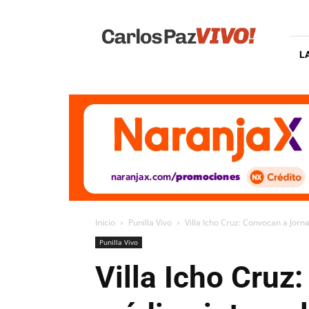
Carlos
Paz
Vivo
L
Inicio
Punilla Vivo
Villa Icho Cruz: Convocan a Jorn
Punilla Vivo
Villa Icho Cruz