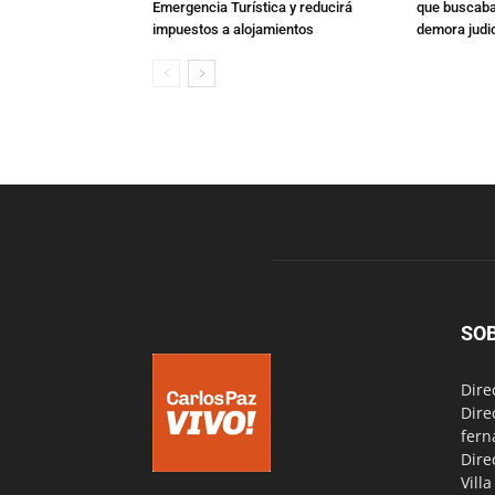
Emergencia Turística y reducirá
que buscaban
impuestos a alojamientos
demora judic
SO
Dire
Dire
fern
Dire
Vill