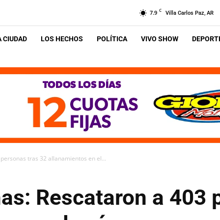
C
7.9
Villa Carlos Paz, AR
A CIUDAD
LOS HECHOS
POLÍTICA
VIVO SHOW
DEPORTE
personas tras 32 allanamientos en el...
nas: Rescataron a 403 