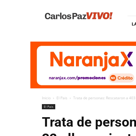
Carlos
Paz
Vivo
L
Inicio
El Pais
Trata de personas: Rescataron a 403 
El Pais
Trata de perso