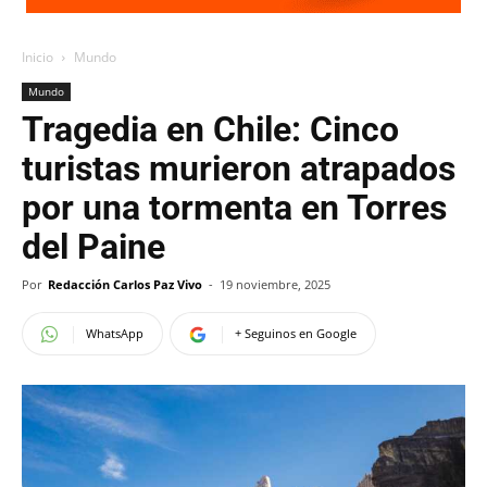
Inicio
Mundo
Mundo
Tragedia en Chile: Cinco
turistas murieron atrapados
por una tormenta en Torres
del Paine
Por
Redacción Carlos Paz Vivo
-
19 noviembre, 2025
WhatsApp
+ Seguinos en Google