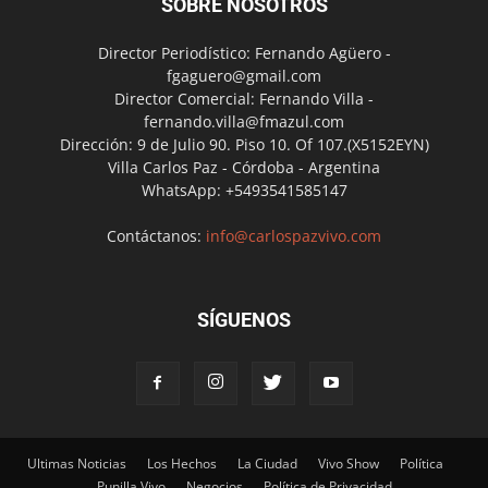
SOBRE NOSOTROS
Director Periodístico: Fernando Agüero -
fgaguero@gmail.com
Director Comercial: Fernando Villa -
fernando.villa@fmazul.com
Dirección: 9 de Julio 90. Piso 10. Of 107.(X5152EYN)
Villa Carlos Paz - Córdoba - Argentina
WhatsApp: +5493541585147
Contáctanos:
info@carlospazvivo.com
SÍGUENOS
Ultimas Noticias
Los Hechos
La Ciudad
Vivo Show
Política
Punilla Vivo
Negocios
Política de Privacidad