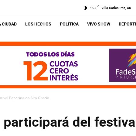
C
15.2
Villa Carlos Paz, AR
A CIUDAD
LOS HECHOS
POLÍTICA
VIVO SHOW
DEPORTE
stival Peperina en Alta Gracia
participará del festiva