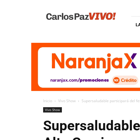
Carlos
Paz
Vivo
L
Inicio
Vivo Show
Supersaludable participará del fe
Vivo Show
Supersaludable 