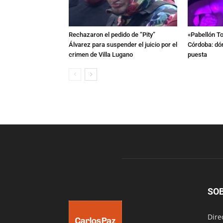
Rechazaron el pedido de “Pity”
«Pabellón To
Álvarez para suspender el juicio por el
Córdoba: dón
crimen de Villa Lugano
puesta
SO
Dire