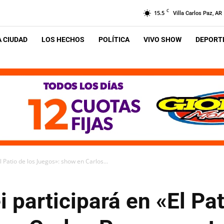
C
15.5
Villa Carlos Paz, AR
A CIUDAD
LOS HECHOS
POLÍTICA
VIVO SHOW
DEPORTE
 Patio de los Juegos»: show en Carlos...
participará en «El Pat