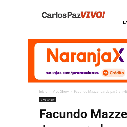
Carlos
Paz
Vivo
L
Inicio
Vivo Show
Facundo Mazzei participará en «El
Vivo Show
Facundo Mazzei 