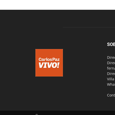
SO
Dire
Dire
fern
Dire
Vill
Wha
Cont