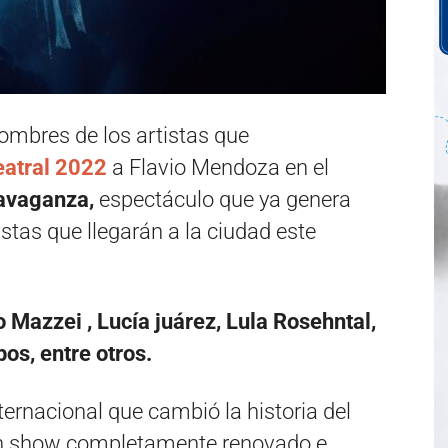
nombres de los artistas que
eatral 2022
a Flavio Mendoza en el
avaganza,
espectáculo que ya genera
istas que llegarán a la ciudad este
o Mazzei ,
Lucía juárez, Lula Rosehntal,
s, entre otros.
nternacional que cambió la historia del
 un show completamente renovado e