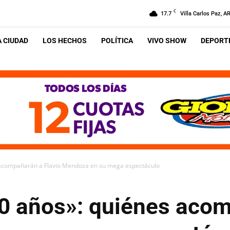
C
17.7
Villa Carlos Paz, A
A CIUDAD
LOS HECHOS
POLÍTICA
VIVO SHOW
DEPORTE
 acompañarán a Flavio Mendoza en su mega espectáculo
0 años»: quiénes aco