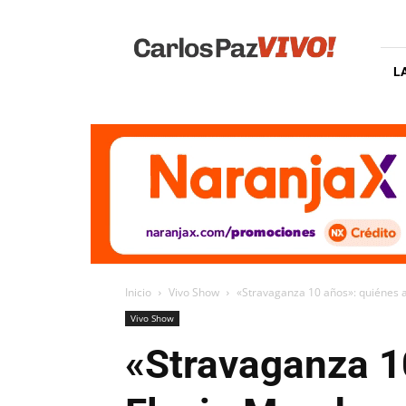
Carlos
Paz
Vivo
L
Inicio
Vivo Show
«Stravaganza 10 años»: quiénes
Vivo Show
«Stravaganza 1