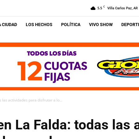
C
5.5
Villa Carlos Paz, AR
A CIUDAD
LOS HECHOS
POLÍTICA
VIVO SHOW
DEPORTE
as actividades para disfrutar a lo...
 La Falda: todas las 