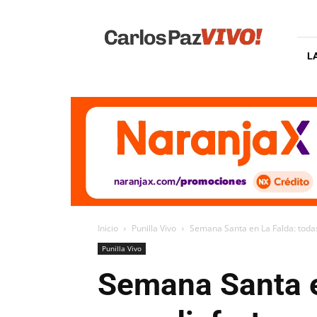
Carlos
Paz
Vivo
L
Inicio
Punilla Vivo
Semana Santa en La Falda: todas l
Punilla Vivo
Semana Santa en