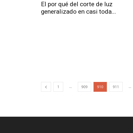
El por qué del corte de luz
generalizado en casi toda...
...
...
1
909
910
911