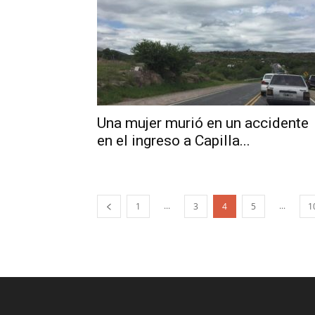
Una mujer murió en un accidente
en el ingreso a Capilla...
...
...
1
3
4
5
1