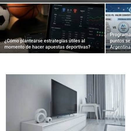
Programas
¿Cómo plantearse estrategias útiles al
puntos se
momento de hacer apuestas deportivas?
Argentina