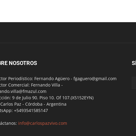
BRE NOSOTROS
S
ctor Periodístico: Fernando Agüero -
fgaguero@gmail.com
ctor Comercial: Fernando Villa -
ando.villa@fmazul.com
cción: 9 de Julio 90. Piso 10. Of 107.(X5152EYN)
a Carlos Paz - Córdoba - Argentina
tsApp: +5493541585147
áctanos:
info@carlospazvivo.com