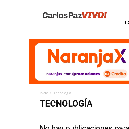
Carlos
Paz
Vivo
L
Inicio
Tecnología
TECNOLOGÍA
No hay publicaciones par