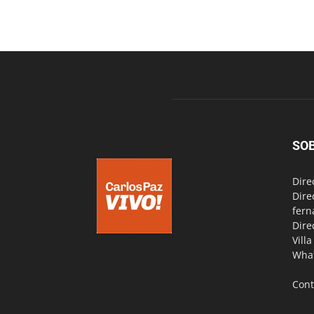
SO
Dire
Dire
fern
Dire
Vill
Wha
Cont