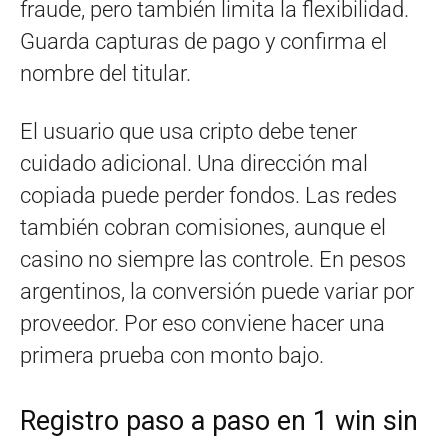
fraude, pero también limita la flexibilidad.
Guarda capturas de pago y confirma el
nombre del titular.
El usuario que usa cripto debe tener
cuidado adicional. Una dirección mal
copiada puede perder fondos. Las redes
también cobran comisiones, aunque el
casino no siempre las controle. En pesos
argentinos, la conversión puede variar por
proveedor. Por eso conviene hacer una
primera prueba con monto bajo.
Registro paso a paso en 1 win sin