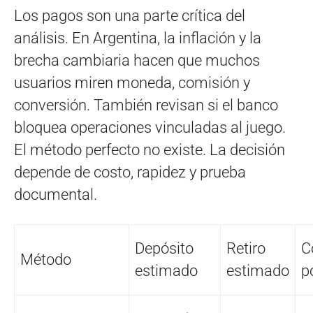
Los pagos son una parte crítica del
análisis. En Argentina, la inflación y la
brecha cambiaria hacen que muchos
usuarios miren moneda, comisión y
conversión. También revisan si el banco
bloquea operaciones vinculadas al juego.
El método perfecto no existe. La decisión
depende de costo, rapidez y prueba
documental.
Depósito
Retiro
C
Método
estimado
estimado
p