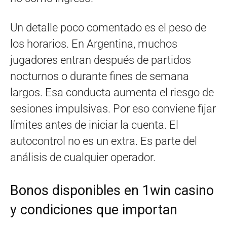
Un detalle poco comentado es el peso de
los horarios. En Argentina, muchos
jugadores entran después de partidos
nocturnos o durante fines de semana
largos. Esa conducta aumenta el riesgo de
sesiones impulsivas. Por eso conviene fijar
límites antes de iniciar la cuenta. El
autocontrol no es un extra. Es parte del
análisis de cualquier operador.
Bonos disponibles en 1win casino
y condiciones que importan