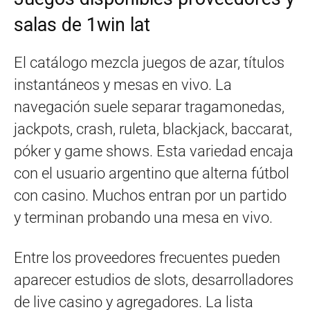
salas de 1win lat
El catálogo mezcla juegos de azar, títulos
instantáneos y mesas en vivo. La
navegación suele separar tragamonedas,
jackpots, crash, ruleta, blackjack, baccarat,
póker y game shows. Esta variedad encaja
con el usuario argentino que alterna fútbol
con casino. Muchos entran por un partido
y terminan probando una mesa en vivo.
Entre los proveedores frecuentes pueden
aparecer estudios de slots, desarrolladores
de live casino y agregadores. La lista