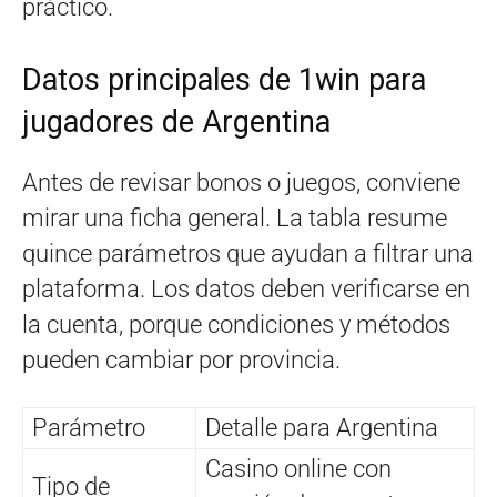
práctico.
Datos principales de 1win para
jugadores de Argentina
Antes de revisar bonos o juegos, conviene
mirar una ficha general. La tabla resume
quince parámetros que ayudan a filtrar una
plataforma. Los datos deben verificarse en
la cuenta, porque condiciones y métodos
pueden cambiar por provincia.
Parámetro
Detalle para Argentina
Casino online con
Tipo de