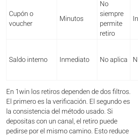
No
Cupón o
siempre
Minutos
I
voucher
permite
retiro
Saldo interno
Inmediato
No aplica
N
En 1win los retiros dependen de dos filtros.
El primero es la verificación. El segundo es
la consistencia del método usado. Si
depositas con un canal, el retiro puede
pedirse por el mismo camino. Esto reduce