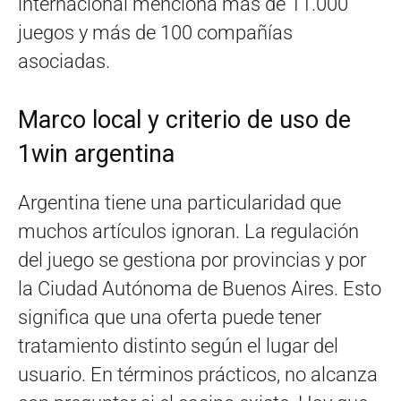
internacional menciona más de 11.000
juegos y más de 100 compañías
asociadas.
Marco local y criterio de uso de
1win argentina
Argentina tiene una particularidad que
muchos artículos ignoran. La regulación
del juego se gestiona por provincias y por
la Ciudad Autónoma de Buenos Aires. Esto
significa que una oferta puede tener
tratamiento distinto según el lugar del
usuario. En términos prácticos, no alcanza