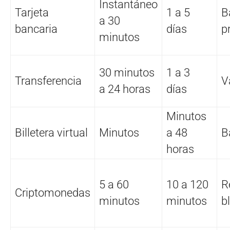
Instantáneo
Tarjeta
1 a 5
B
a 30
bancaria
días
p
minutos
30 minutos
1 a 3
Transferencia
V
a 24 horas
días
Minutos
Billetera virtual
Minutos
a 48
B
horas
5 a 60
10 a 120
R
Criptomonedas
minutos
minutos
b