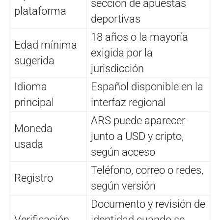
sección de apuestas
plataforma
deportivas
18 años o la mayoría
Edad mínima
exigida por la
sugerida
jurisdicción
Idioma
Español disponible en la
principal
interfaz regional
ARS puede aparecer
Moneda
junto a USD y cripto,
usada
según acceso
Teléfono, correo o redes,
Registro
según versión
Documento y revisión de
Verificación
identidad cuando se