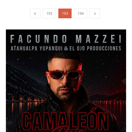
192
193
194