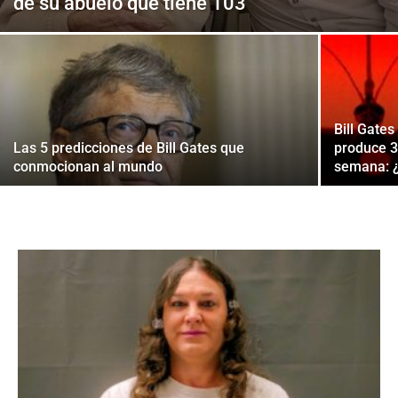
de su abuelo que tiene 103
Bill Gate
Las 5 predicciones de Bill Gates que
produce 3
conmocionan al mundo
semana: ¿