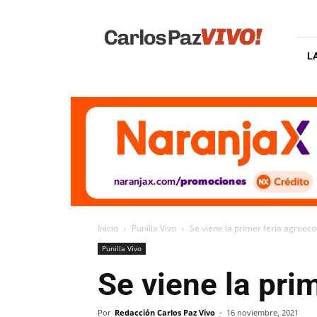
Carlos
Paz
Vivo
L
Inicio
Punilla Vivo
Se viene la primer feria agroeco
Punilla Vivo
Se viene la pri
Por
Redacción Carlos Paz Vivo
-
16 noviembre, 2021