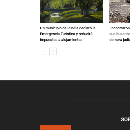
Un municipio de Punilla declaró la
Encontraron s
Emergencia Turística y reducirá
que buscaban
impuestos a alojamientos
demora judic
SO