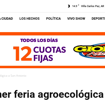
C
14.9
Villa Carlos Paz, AR
A CIUDAD
LOS HECHOS
POLÍTICA
VIVO SHOW
DEPORTE
lógica a San Antonio
mer feria agroecológic