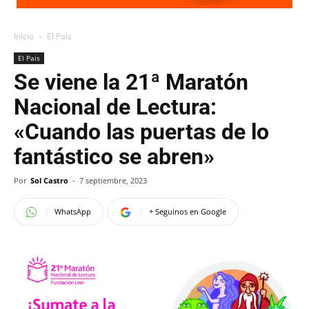
Inicio
El Pais
El Pais
Se viene la 21ª Maratón
Nacional de Lectura:
«Cuando las puertas de lo
fantástico se abren»
Por
Sol Castro
-
7 septiembre, 2023
WhatsApp
+ Seguinos en Google