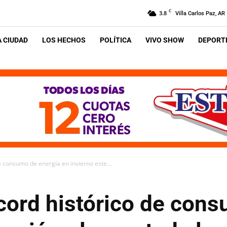
C
3.8
Villa Carlos Paz, AR
A CIUDAD
LOS HECHOS
POLÍTICA
VIVO SHOW
DEPORTE
e consumo de energía en invierno este...
cord histórico de con