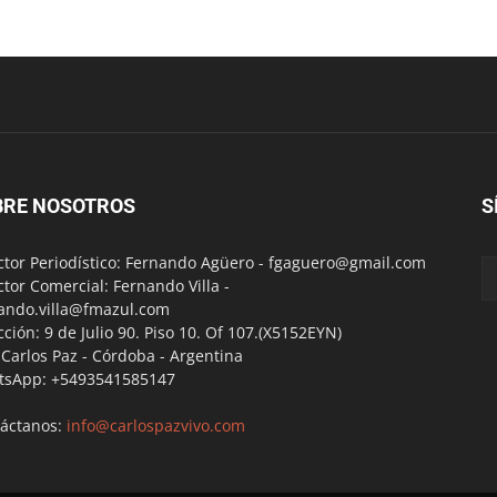
BRE NOSOTROS
S
ctor Periodístico: Fernando Agüero -
fgaguero@gmail.com
ctor Comercial: Fernando Villa -
ando.villa@fmazul.com
cción: 9 de Julio 90. Piso 10. Of 107.(X5152EYN)
a Carlos Paz - Córdoba - Argentina
tsApp: +5493541585147
áctanos:
info@carlospazvivo.com