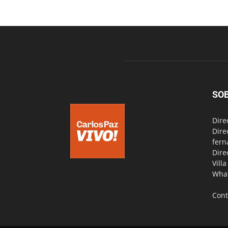
SO
Dire
Dire
fern
Dire
Vill
Wha
Cont