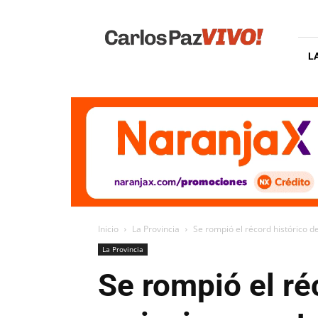
Carlos
Paz
Vivo
L
Inicio
La Provincia
Se rompió el récord histórico d
La Provincia
Se rompió el ré