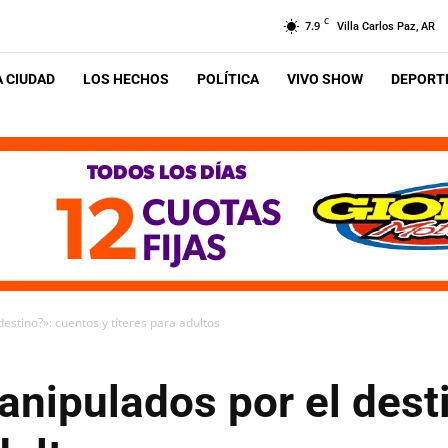
C
7.9
Villa Carlos Paz, AR
A CIUDAD
LOS HECHOS
POLÍTICA
VIVO SHOW
DEPORTE
estino?»: cuentos y títeres para adultos
anipulados por el dest