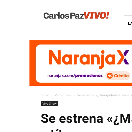
Carlos
Paz
Vivo
L
Inicio
Vivo Show
Se estrena «¿Manipulados por el d
Vivo Show
Se estrena «¿M