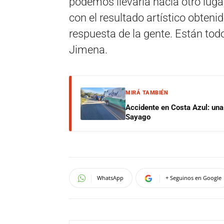
podemos llevarla hacia otro lug
con el resultado artístico obten
respuesta de la gente. Están todo
Jimena.
MIRÁ TAMBIÉN
Accidente en Costa Azul: una 
Sayago
WhatsApp
+ Seguinos en Google