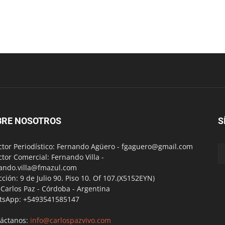
BRE NOSOTROS
S
ctor Periodístico: Fernando Agüero -
fgaguero@gmail.com
ctor Comercial: Fernando Villa -
ando.villa@fmazul.com
cción: 9 de Julio 90. Piso 10. Of 107.(X5152EYN)
a Carlos Paz - Córdoba - Argentina
tsApp: +5493541585147
áctanos:
info@carlospazvivo.com