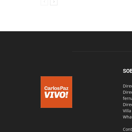
SO
Dire
Dire
fern
Dire
Vill
Wha
Cont