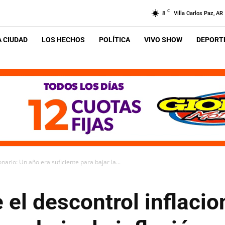
C
8
Villa Carlos Paz, AR
A CIUDAD
LOS HECHOS
POLÍTICA
VIVO SHOW
DEPORTE
onario: Un año era suficiente para bajar la...
e el descontrol inflacio