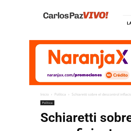
Carlos
Paz
Vivo
L
Inicio
Política
Schiaretti sobre el descontrol inflaci
Política
Schiaretti sobr