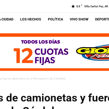
C
8.8
Villa Carlos Paz, AR
A CIUDAD
LOS HECHOS
POLÍTICA
VIVO SHOW
DEPORTE
y fueron detenidos en el Aeropuerto de Córdoba
 de camionetas y fuer