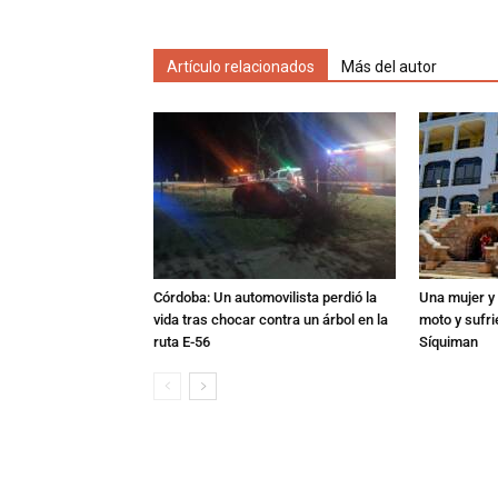
Artículo relacionados
Más del autor
Córdoba: Un automovilista perdió la
Una mujer y 
vida tras chocar contra un árbol en la
moto y sufri
ruta E-56
Síquiman