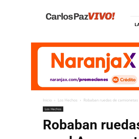
Carlos
Paz
Vivo
L
Inicio
Los Hechos
Robaban ruedas de camionetas 
Los Hechos
Robaban ruedas