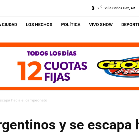
C
2
Villa Carlos Paz, AR
A CIUDAD
LOS HECHOS
POLÍTICA
VIVO SHOW
DEPORTE
 escapa hacia el campeonato
rgentinos y se escapa 