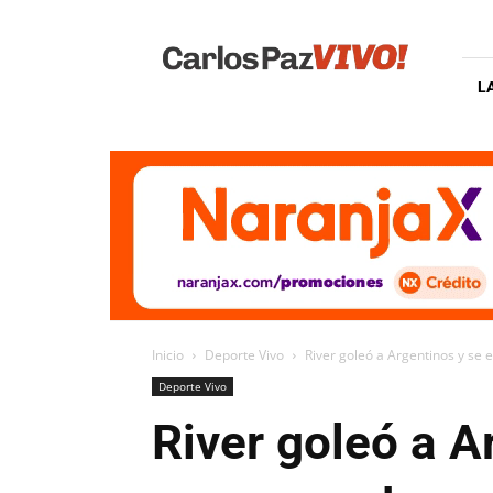
Carlos
Paz
Vivo
L
Inicio
Deporte Vivo
River goleó a Argentinos y se
Deporte Vivo
River goleó a A