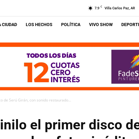
C
7.9
Villa Carlos Paz, AR
A CIUDAD
LOS HECHOS
POLÍTICA
VIVO SHOW
DEPORTE
co de Serú Girán, con sonido restaurado...
inilo el primer disco d