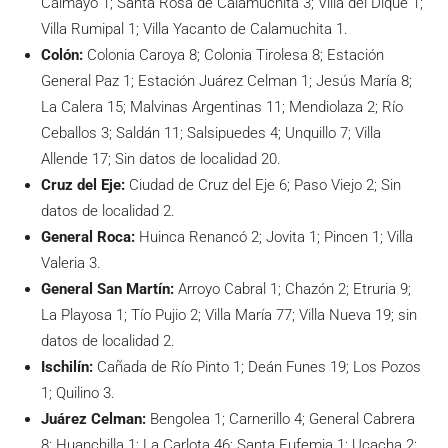
Calmayo 1; Santa Rosa de Calamuchita 3; Villa del Dique 1;
Villa Rumipal 1; Villa Yacanto de Calamuchita 1.
Colón:
Colonia Caroya 8; Colonia Tirolesa 8; Estación
General Paz 1; Estación Juárez Celman 1; Jesús María 8;
La Calera 15; Malvinas Argentinas 11; Mendiolaza 2; Río
Ceballos 3; Saldán 11; Salsipuedes 4; Unquillo 7; Villa
Allende 17; Sin datos de localidad 20.
Cruz del Eje:
Ciudad de Cruz del Eje 6; Paso Viejo 2; Sin
datos de localidad 2.
General Roca:
Huinca Renancó 2; Jovita 1; Pincen 1; Villa
Valeria 3.
General San Martín:
Arroyo Cabral 1; Chazón 2; Etruria 9;
La Playosa 1; Tío Pujio 2; Villa María 77; Villa Nueva 19; sin
datos de localidad 2.
Ischilín:
Cañada de Río Pinto 1; Deán Funes 19; Los Pozos
1; Quilino 3.
Juárez Celman:
Bengolea 1; Carnerillo 4; General Cabrera
8; Huanchilla 1; La Carlota 46; Santa Eufemia 1; Ucacha 2;