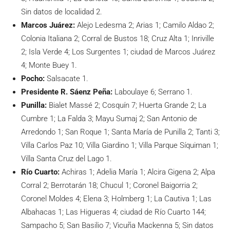
Sin datos de localidad 2.
Marcos Juárez:
Alejo Ledesma 2; Arias 1; Camilo Aldao 2;
Colonia Italiana 2; Corral de Bustos 18; Cruz Alta 1; Inriville
2; Isla Verde 4; Los Surgentes 1; ciudad de Marcos Juárez
4; Monte Buey 1.
Pocho:
Salsacate 1.
Presidente R. Sáenz Peña:
Laboulaye 6; Serrano 1.
Punilla:
Bialet Massé 2; Cosquín 7; Huerta Grande 2; La
Cumbre 1; La Falda 3; Mayu Sumaj 2; San Antonio de
Arredondo 1; San Roque 1; Santa María de Punilla 2; Tanti 3;
Villa Carlos Paz 10; Villa Giardino 1; Villa Parque Síquiman 1;
Villa Santa Cruz del Lago 1.
Río Cuarto:
Achiras 1; Adelia María 1; Alcira Gigena 2; Alpa
Corral 2; Berrotarán 18; Chucul 1; Coronel Baigorria 2;
Coronel Moldes 4; Elena 3; Holmberg 1; La Cautiva 1; Las
Albahacas 1; Las Higueras 4; ciudad de Río Cuarto 144;
Sampacho 5; San Basilio 7; Vicuña Mackenna 5; Sin datos