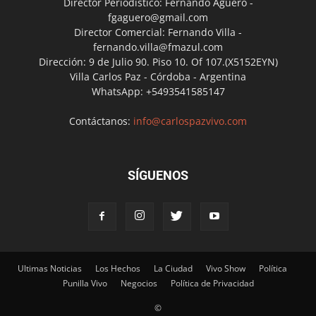
Director Periodístico: Fernando Agüero -
fgaguero@gmail.com
Director Comercial: Fernando Villa -
fernando.villa@fmazul.com
Dirección: 9 de Julio 90. Piso 10. Of 107.(X5152EYN)
Villa Carlos Paz - Córdoba - Argentina
WhatsApp: +5493541585147
Contáctanos:
info@carlospazvivo.com
SÍGUENOS
Ultimas Noticias
Los Hechos
La Ciudad
Vivo Show
Política
Punilla Vivo
Negocios
Política de Privacidad
©