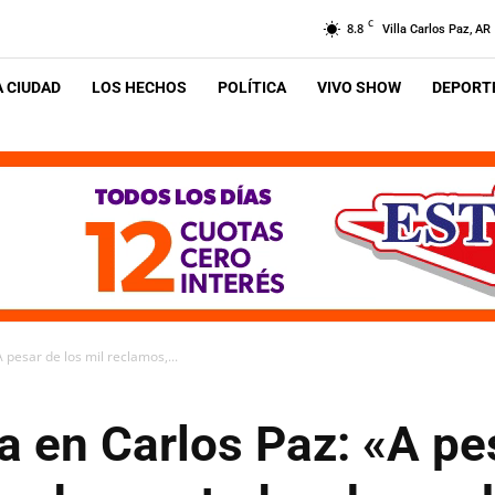
C
8.8
Villa Carlos Paz, AR
A CIUDAD
LOS HECHOS
POLÍTICA
VIVO SHOW
DEPORTE
 pesar de los mil reclamos,...
a en Carlos Paz: «A pes