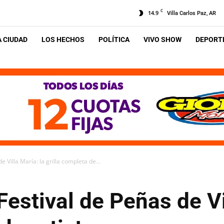
C
14.9
Villa Carlos Paz, AR
A CIUDAD
LOS HECHOS
POLÍTICA
VIVO SHOW
DEPORTE
 Villa María: la grilla completa de...
Festival de Peñas de Vi