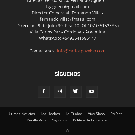
Director Periodístico: Fernando Agüero -
fgaguero@gmail.com
Director Comercial: Fernando Villa -
fernando.villa@fmazul.com
Dirección: 9 de Julio 90. Piso 10. Of 107.(X5152EYN)
Villa Carlos Paz - Córdoba - Argentina
WhatsApp: +5493541585147
Contáctanos:
info@carlospazvivo.com
SÍGUENOS
Ultimas Noticias
Los Hechos
La Ciudad
Vivo Show
Política
Punilla Vivo
Negocios
Política de Privacidad
©