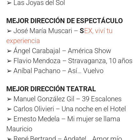
➢ Las Joyas del Sol
MEJOR DIRECCIÓN DE ESPECTÁCULO
➢ José María Muscari –
S
EX, viví tu
experiencia
➢ Ángel Carabajal – América Show
➢ Flavio Mendoza – Stravaganza, 10 años
➢ Aníbal Pachano – Así… Vuelvo
MEJOR DIRECCIÓN TEATRAL
➢ Manuel González Gil – 39 Escalones
➢ Carlos Olivieri – Una noche en el Hotel
➢ Ernesto Medela – Mi mujer se llama
Mauricio
➢ René Bertrand – Andate!… Amor mío